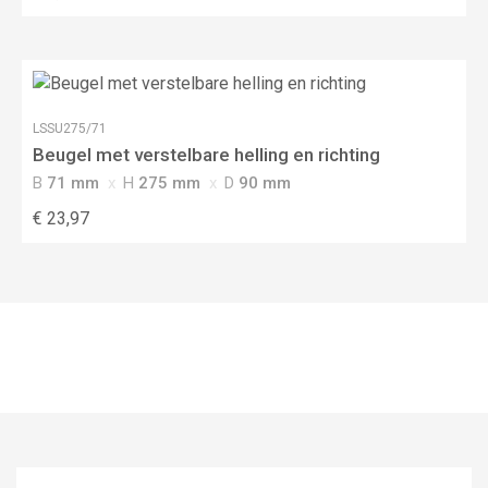
LSSU275/71
Beugel met verstelbare helling en richting
B
71 mm
H
275 mm
D
90 mm
€ 23,97