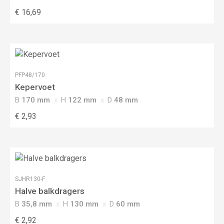
€ 16,69
PFP48/170
Kepervoet
B
170 mm
H
122 mm
D
48 mm
€ 2,93
SJHR130-F
Halve balkdragers
B
35,8 mm
H
130 mm
D
60 mm
€ 2,92