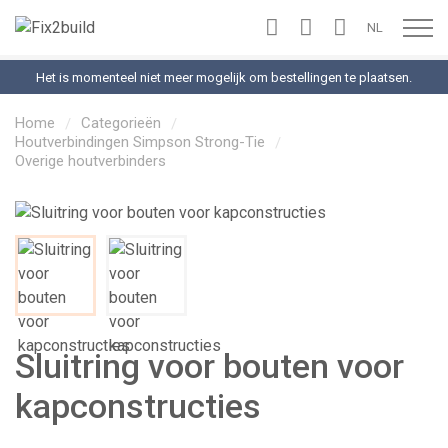
NL
Toon n
Het is momenteel niet meer mogelijk om bestellingen te plaatsen.
Home
Categorieën
Houtverbindingen Simpson Strong-Tie
Overige houtverbinders
Sluitring voor bouten voor
kapconstructies