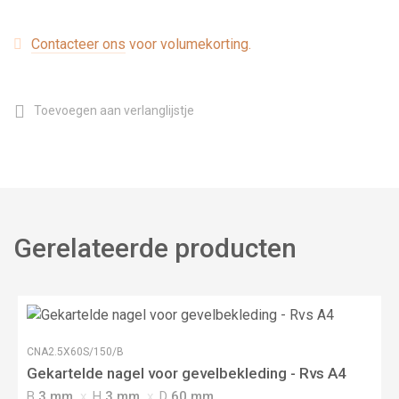
Contacteer ons
voor volumekorting.
Toevoegen aan verlanglijstje
Gerelateerde producten
CNA2.5X60S/150/B
Gekartelde nagel voor gevelbekleding - Rvs A4
B
3 mm
H
3 mm
D
60 mm