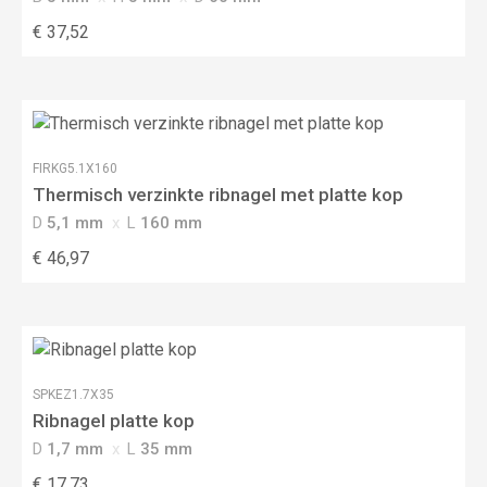
€ 37,52
FIRKG5.1X160
Thermisch verzinkte ribnagel met platte kop
D
5,1 mm
L
160 mm
€ 46,97
SPKEZ1.7X35
Ribnagel platte kop
D
1,7 mm
L
35 mm
€ 17,73