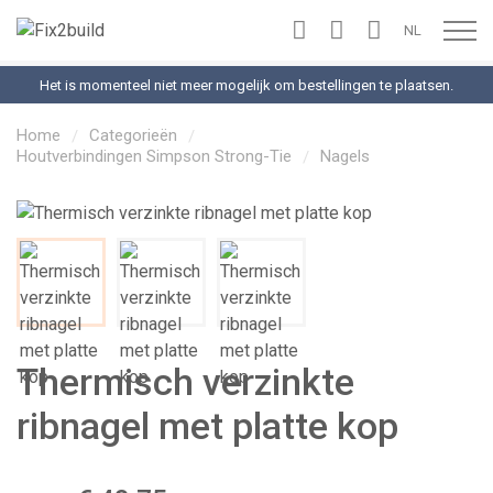
NL
Toon n
Het is momenteel niet meer mogelijk om bestellingen te plaatsen.
Home
Categorieën
Houtverbindingen Simpson Strong-Tie
Nagels
Thermisch verzinkte
ribnagel met platte kop